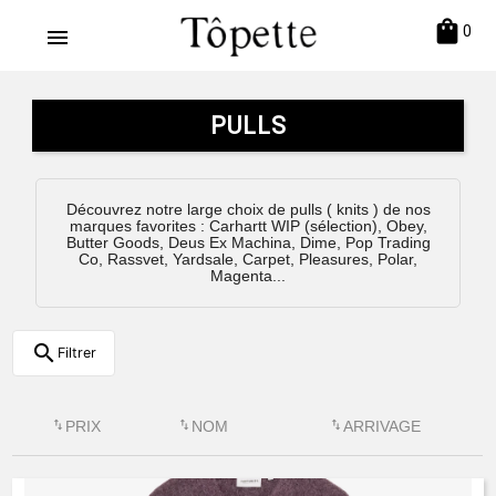
shopping_bag
0
menu
PULLS
Découvrez notre large choix de pulls ( knits ) de nos
marques favorites : Carhartt WIP (sélection), Obey,
Butter Goods, Deus Ex Machina, Dime, Pop Trading
Co, Rassvet, Yardsale, Carpet, Pleasures, Polar,
Magenta...
search
Filtrer
swap_vert
PRIX
swap_vert
NOM
swap_vert
ARRIVAGE