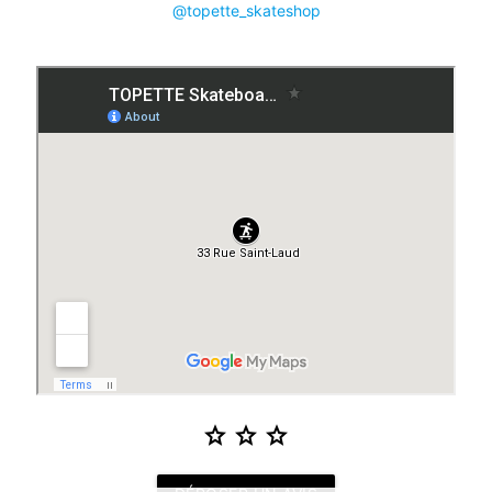
@topette_skateshop
star
star
star