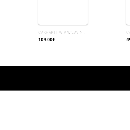
CARHARTT WIP W'LAVINE PANT BLUE HEAVY STONE WASH
109.00€
4
