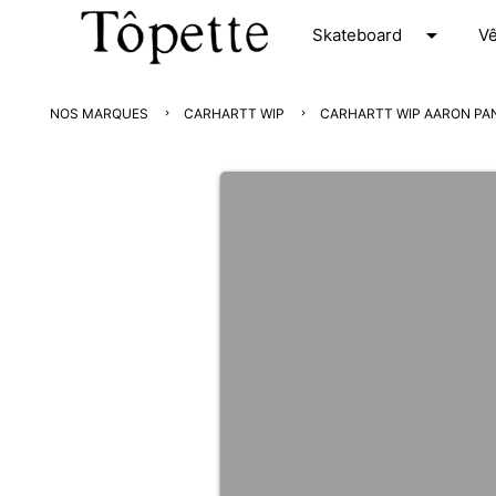
arrow_drop_down
S
kateboard
V
NOS MARQUES
CARHARTT WIP
CARHARTT WIP AARON PA