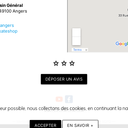
sin Général
 49100 Angers
_angers
kateshop
star
star
star
DÉPOSER UN AVIS
teur possible, nous collectons des cookies, en continuant la nav
02 41 48 48 48
—
Mentions légales
—
Conditions générales de vente
—
RGPD
—
ACCEPTER
EN SAVOIR +