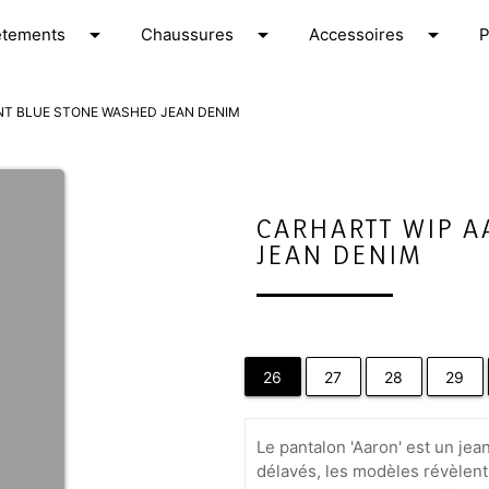
arrow_drop_down
arrow_drop_down
arrow_drop_down
êtements
C
haussures
A
ccessoires
NT BLUE STONE WASHED JEAN DENIM
CARHARTT WIP A
JEAN DENIM
26
27
28
29
Le pantalon 'Aaron' est un je
délavés, les modèles révèlent