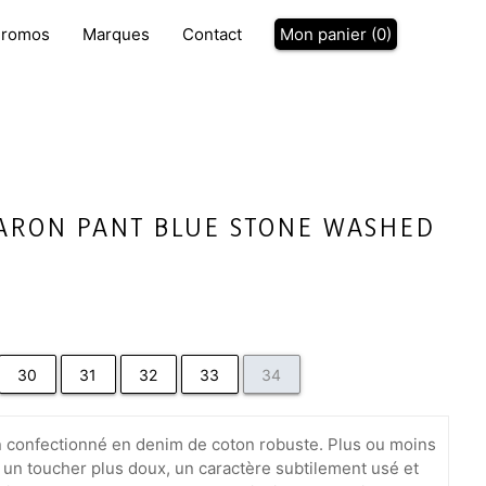
P
romos
Marques
Contact
Mon panier (
0
)
ARON PANT BLUE STONE WASHED
30
31
32
33
34
an confectionné en denim de coton robuste. Plus ou moins
 un toucher plus doux, un caractère subtilement usé et