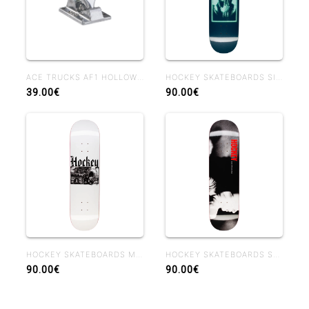
ACE TRUCKS AF1 HOLLOW POLISHED
HOCKEY SKATEBOARDS SIDE EFFECTS BEN KADOW 8.25 BEN SHAPE
39.00€
90.00€
HOCKEY SKATEBOARDS MIDDLE EARTH NIK STAIN 8.38
HOCKEY SKATEBOARDS SHADOWBOX JOHN FITZGERALD 8.25
90.00€
90.00€