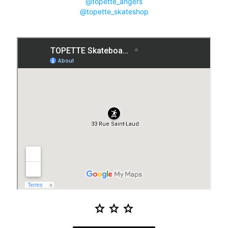
@topette_angers
@topette_skateshop
star
star
star