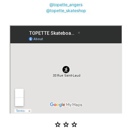
@topette_angers
@topette_skateshop
star
star
star