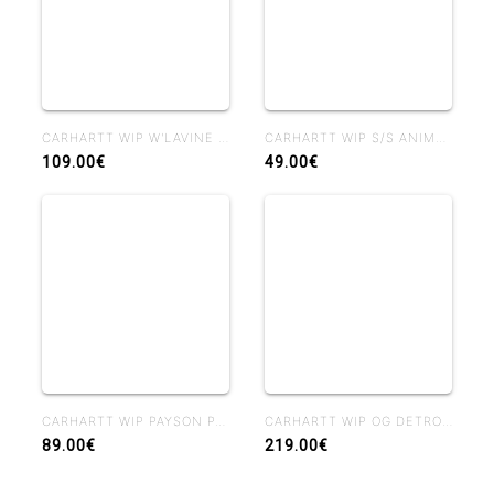
CARHARTT WIP W'LAVINE PANT BLUE HEAVY STONE WASH
CARHARTT WIP S/S ANIMATED DUCKS T-SHIRT BLACK
109.00€
49.00€
CARHARTT WIP PAYSON PANT BLUE RIGID
CARHARTT WIP OG DETROIT JACKET WIP H BROWN / TOBACCO RIGID
89.00€
219.00€