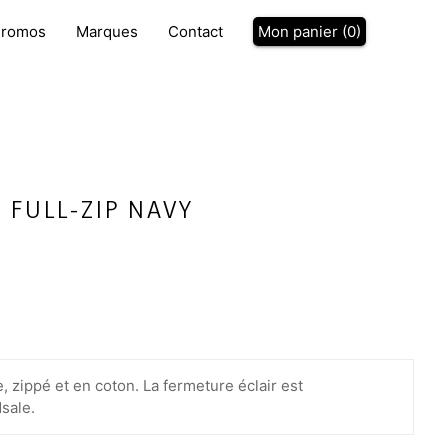
P
romos
Marques
Contact
Mon panier (
0
)
 FULL-ZIP NAVY
e, zippé et en coton. La fermeture éclair est
sale.