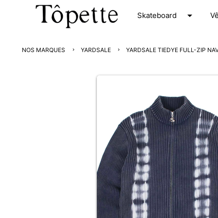
arrow_drop_down
S
kateboard
V
NOS MARQUES
YARDSALE
YARDSALE TIEDYE FULL-ZIP NA