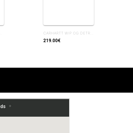
P PAYSON PANT BLUE RIGID
CARHARTT WIP OG DETROIT JACKET WIP H BROWN / TOBACCO RIGID
219.00€