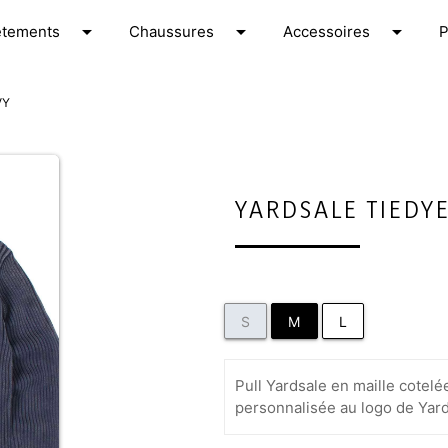
arrow_drop_down
arrow_drop_down
arrow_drop_down
êtements
C
haussures
A
ccessoires
VY
YARDSALE TIEDYE
S
M
L
Pull Yardsale en maille cotelé
personnalisée au logo de Yard