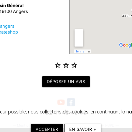
sin Général
 49100 Angers
_angers
kateshop
star
star
star
DÉPOSER UN AVIS
teur possible, nous collectons des cookies, en continuant la nav
02 41 48 48 48
—
Mentions légales
—
Conditions générales de vente
—
RGPD
—
ACCEPTER
EN SAVOIR +