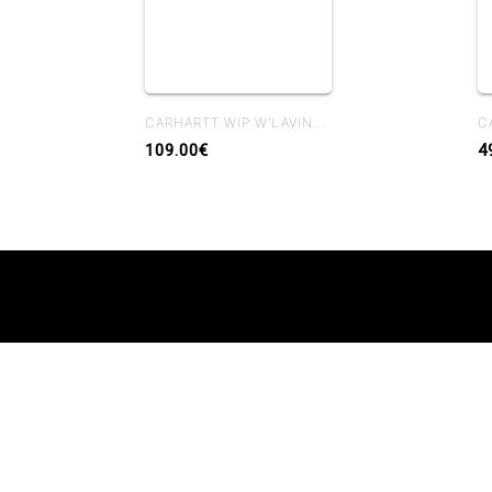
CARHARTT WIP W'LAVINE PANT BLUE HEAVY STONE WASH
109.00€
4
